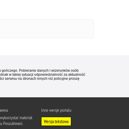
stu gończego. Pobieranie danych i wizerunków osób
ednak w takiej sytuacji odpowiedzialność za aktualność
i serwisu na stronach innych niż policyjne proszę
rawna
Inne wersje portalu
wykorzystać materiał
Wersja tekstowa
su Poszukiwani.