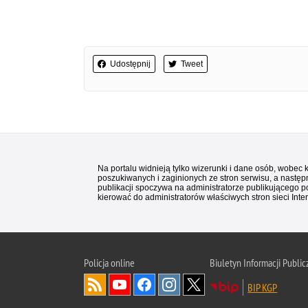
Udostępnij
Tweet
Na portalu widnieją tylko wizerunki i dane osób, wobec
poszukiwanych i zaginionych ze stron serwisu, a następn
publikacji spoczywa na administratorze publikującego p
kierować do administratorów właściwych stron sieci Inter
Policja
online
Biuletyn Informacji Public
BIP KGP