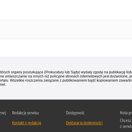
 których organy poszukujące (Prokuratury lub Sądy) wydały zgodę na publikację li
ie umieszczanie na innych niż policyjne stronach internetowych jest dozwolone, j
ortalu. Wszelkie roszczenia związane z publikowaniem bądź kopiowaniem zawartośc
net.
znej
Redakcja serwisu
Dostępność
Nota p
Chcesz 
Kontakt z redakcją
Deklaracja dostępności
z serwi