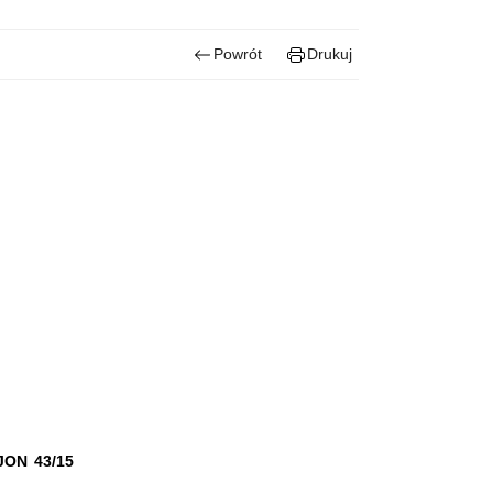
Powrót
Drukuj
ON 43/15