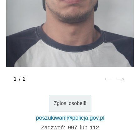
1
/
2
Zgłoś osobę!!!
poszukiwani@policja.gov.pl
Zadzwoń:
997
lub
112