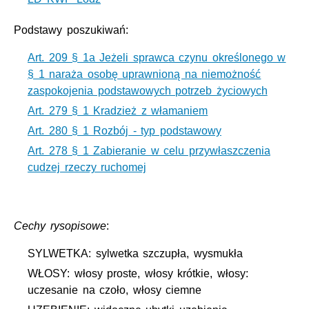
Podstawy poszukiwań:
Art. 209 § 1a Jeżeli sprawca czynu określonego w
§ 1 naraża osobę uprawnioną na niemożność
zaspokojenia podstawowych potrzeb życiowych
Art. 279 § 1 Kradzież z włamaniem
Art. 280 § 1 Rozbój - typ podstawowy
Art. 278 § 1 Zabieranie w celu przywłaszczenia
cudzej rzeczy ruchomej
Cechy rysopisowe
:
SYLWETKA: sylwetka szczupła, wysmukła
WŁOSY: włosy proste, włosy krótkie, włosy:
uczesanie na czoło, włosy ciemne