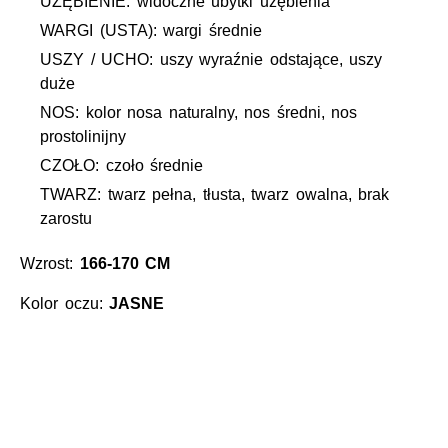
UZĘBIENIE: widoczne ubytki uzębienia
WARGI (USTA): wargi średnie
USZY / UCHO: uszy wyraźnie odstające, uszy
duże
NOS: kolor nosa naturalny, nos średni, nos
prostolinijny
CZOŁO: czoło średnie
TWARZ: twarz pełna, tłusta, twarz owalna, brak
zarostu
Wzrost:
166-170 CM
Kolor oczu:
JASNE