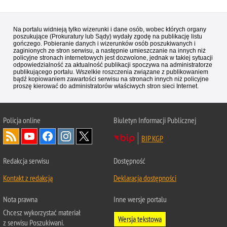
Na portalu widnieją tylko wizerunki i dane osób, wobec których organy
poszukujące (Prokuratury lub Sądy) wydały zgodę na publikację listu
gończego. Pobieranie danych i wizerunków osób poszukiwanych i
zaginionych ze stron serwisu, a następnie umieszczanie na innych niż
policyjne stronach internetowych jest dozwolone, jednak w takiej sytuacji
odpowiedzialność za aktualność publikacji spoczywa na administratorze
publikującego portalu. Wszelkie roszczenia związane z publikowaniem
bądź kopiowaniem zawartości serwisu na stronach innych niż policyjne
proszę kierować do administratorów właściwych stron sieci Internet.
Policja
online
Biuletyn Informacji Publicznej
BIP KGP
Redakcja serwisu
Dostępność
Kontakt z redakcją
Deklaracja dostępności
Nota prawna
Inne wersje portalu
Chcesz wykorzystać materiał
Wersja tekstowa
z serwisu Poszukiwani.