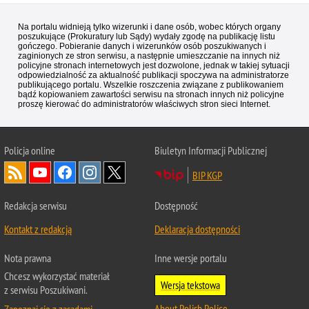
Na portalu widnieją tylko wizerunki i dane osób, wobec których organy
poszukujące (Prokuratury lub Sądy) wydały zgodę na publikację listu
gończego. Pobieranie danych i wizerunków osób poszukiwanych i
zaginionych ze stron serwisu, a następnie umieszczanie na innych niż
policyjne stronach internetowych jest dozwolone, jednak w takiej sytuacji
odpowiedzialność za aktualność publikacji spoczywa na administratorze
publikującego portalu. Wszelkie roszczenia związane z publikowaniem
bądź kopiowaniem zawartości serwisu na stronach innych niż policyjne
proszę kierować do administratorów właściwych stron sieci Internet.
Policja
online
Biuletyn Informacji Publicznej
BIP KGP
Redakcja serwisu
Dostępność
Kontakt z redakcją
Deklaracja dostępności
Nota prawna
Inne wersje portalu
Chcesz wykorzystać materiał
Wersja tekstowa
z serwisu Poszukiwani.
About Polish Police