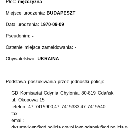
Płeć:
mężczyzna
Miejsce urodzenia:
BUDAPESZT
Data urodzenia:
1970-09-09
Pseudonim:
-
Ostatnie miejsce zameldowania:
-
Obywatelstwo:
UKRAINA
Podstawa poszukiwania przez jednostki policji:
GD Komisariat Gdynia Chylonia, 80-819 Gdańsk,
ul. Okopowa 15
telefon: 47 7415900,47 7415333,47 7415540
fax: -
email:
dyzurny.kwp@gd.policja.gov.pl,kwp.gdansk@gd.policja.g