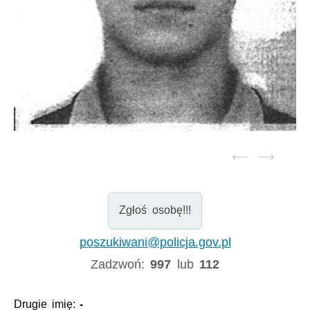
Zgłoś osobę!!!
poszukiwani@policja.gov.pl
Zadzwoń:
997
lub
112
Drugie imię:
-