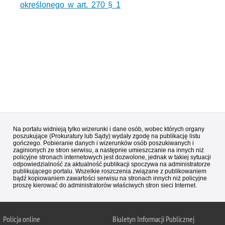
określonego w art. 270 § 1
Na portalu widnieją tylko wizerunki i dane osób, wobec których organy
poszukujące (Prokuratury lub Sądy) wydały zgodę na publikację listu
gończego. Pobieranie danych i wizerunków osób poszukiwanych i
zaginionych ze stron serwisu, a następnie umieszczanie na innych niż
policyjne stronach internetowych jest dozwolone, jednak w takiej sytuacji
odpowiedzialność za aktualność publikacji spoczywa na administratorze
publikującego portalu. Wszelkie roszczenia związane z publikowaniem
bądź kopiowaniem zawartości serwisu na stronach innych niż policyjne
proszę kierować do administratorów właściwych stron sieci Internet.
Policja
online
Biuletyn Informacji Publicznej