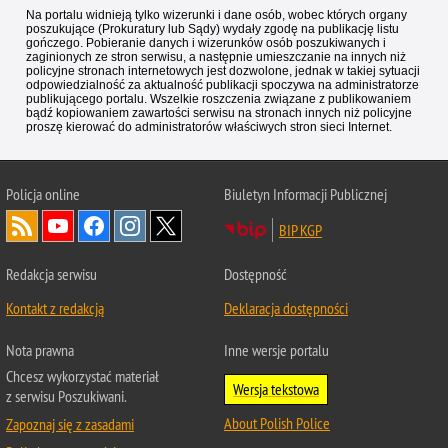
Na portalu widnieją tylko wizerunki i dane osób, wobec których organy
poszukujące (Prokuratury lub Sądy) wydały zgodę na publikację listu
gończego. Pobieranie danych i wizerunków osób poszukiwanych i
zaginionych ze stron serwisu, a następnie umieszczanie na innych niż
policyjne stronach internetowych jest dozwolone, jednak w takiej sytuacji
odpowiedzialność za aktualność publikacji spoczywa na administratorze
publikującego portalu. Wszelkie roszczenia związane z publikowaniem
bądź kopiowaniem zawartości serwisu na stronach innych niż policyjne
proszę kierować do administratorów właściwych stron sieci Internet.
Policja
online
Biuletyn Informacji Publicznej
BIP KGP
Redakcja serwisu
Dostępność
Kontakt z redakcją
Deklaracja dostępności
Nota prawna
Inne wersje portalu
Chcesz wykorzystać materiał
Wersja tekstowa
z serwisu Poszukiwani.
About Polish Police
Zapoznaj się z zasadami