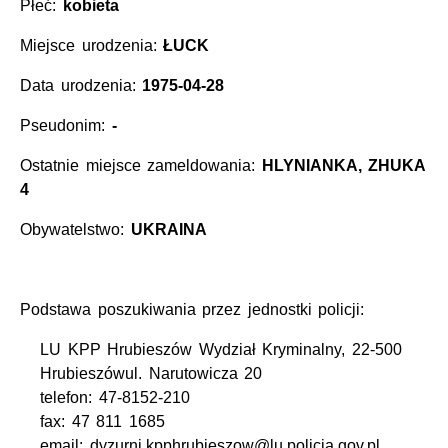
Płeć:
kobieta
Miejsce urodzenia:
ŁUCK
Data urodzenia:
1975-04-28
Pseudonim:
-
Ostatnie miejsce zameldowania:
HLYNIANKA, ZHUKA
4
Obywatelstwo:
UKRAINA
Podstawa poszukiwania przez jednostki policji:
LU KPP Hrubieszów Wydział Kryminalny, 22-500
Hrubieszówul. Narutowicza 20
telefon: 47-8152-210
fax: 47 811 1685
email: dyzurni.kpphrubieszow@lu.policja.gov.pl