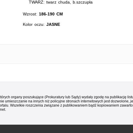
TWARZ: twarz chuda, b.szczupła
Wzrost:
186-190 CM
Kolor oczu:
JASNE
 których organy poszukujące (Prokuratury lub Sądy) wydały zgodę na publikację li
ie umieszczanie na innych niż policyjne stronach internetowych jest dozwolone, j
ortalu. Wszelkie roszczenia związane z publikowaniem bądź kopiowaniem zawartośc
net.