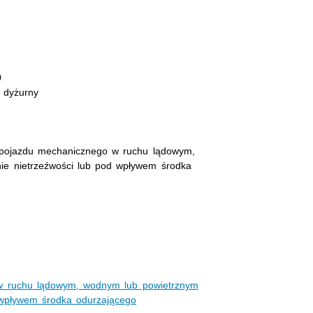
0
r dyżurny
 pojazdu mechanicznego w ruchu lądowym,
ie nietrzeźwości lub pod wpływem środka
w ruchu lądowym, wodnym lub powietrznym
 wpływem środka odurzającego