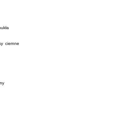
ukła
osy ciemne
jny