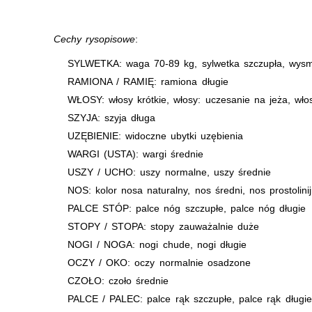
Cechy rysopisowe
:
SYLWETKA: waga 70-89 kg, sylwetka szczupła, wysm
RAMIONA / RAMIĘ: ramiona długie
WŁOSY: włosy krótkie, włosy: uczesanie na jeża, wł
SZYJA: szyja długa
UZĘBIENIE: widoczne ubytki uzębienia
WARGI (USTA): wargi średnie
USZY / UCHO: uszy normalne, uszy średnie
NOS: kolor nosa naturalny, nos średni, nos prostolini
PALCE STÓP: palce nóg szczupłe, palce nóg długie
STOPY / STOPA: stopy zauważalnie duże
NOGI / NOGA: nogi chude, nogi długie
OCZY / OKO: oczy normalnie osadzone
CZOŁO: czoło średnie
PALCE / PALEC: palce rąk szczupłe, palce rąk długie