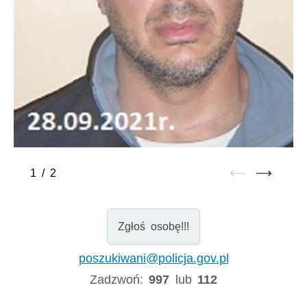
1
/
2
Zgłoś osobę!!!
poszukiwani@policja.gov.pl
Zadzwoń:
997
lub
112