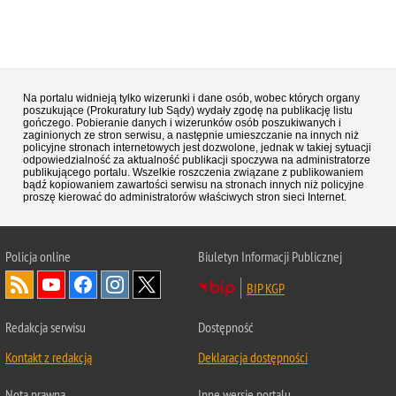
Na portalu widnieją tylko wizerunki i dane osób, wobec których organy
poszukujące (Prokuratury lub Sądy) wydały zgodę na publikację listu
gończego. Pobieranie danych i wizerunków osób poszukiwanych i
zaginionych ze stron serwisu, a następnie umieszczanie na innych niż
policyjne stronach internetowych jest dozwolone, jednak w takiej sytuacji
odpowiedzialność za aktualność publikacji spoczywa na administratorze
publikującego portalu. Wszelkie roszczenia związane z publikowaniem
bądź kopiowaniem zawartości serwisu na stronach innych niż policyjne
proszę kierować do administratorów właściwych stron sieci Internet.
Policja
online
Biuletyn Informacji Publicznej
BIP KGP
Redakcja serwisu
Dostępność
Kontakt z redakcją
Deklaracja dostępności
Nota prawna
Inne wersje portalu