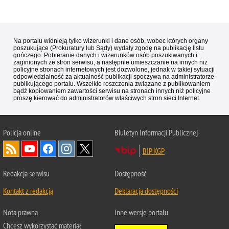
Na portalu widnieją tylko wizerunki i dane osób, wobec których organy
poszukujące (Prokuratury lub Sądy) wydały zgodę na publikację listu
gończego. Pobieranie danych i wizerunków osób poszukiwanych i
zaginionych ze stron serwisu, a następnie umieszczanie na innych niż
policyjne stronach internetowych jest dozwolone, jednak w takiej sytuacji
odpowiedzialność za aktualność publikacji spoczywa na administratorze
publikującego portalu. Wszelkie roszczenia związane z publikowaniem
bądź kopiowaniem zawartości serwisu na stronach innych niż policyjne
proszę kierować do administratorów właściwych stron sieci Internet.
Policja
online
Biuletyn Informacji Publicznej
BIP KGP
Redakcja serwisu
Dostępność
Kontakt z redakcją
Deklaracja dostępności
Nota prawna
Inne wersje portalu
Chcesz wykorzystać materiał