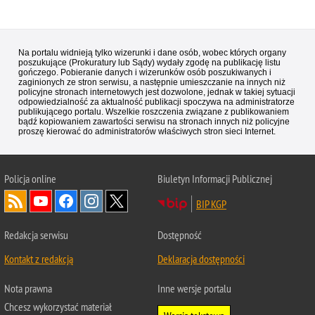
Na portalu widnieją tylko wizerunki i dane osób, wobec których organy
poszukujące (Prokuratury lub Sądy) wydały zgodę na publikację listu
gończego. Pobieranie danych i wizerunków osób poszukiwanych i
zaginionych ze stron serwisu, a następnie umieszczanie na innych niż
policyjne stronach internetowych jest dozwolone, jednak w takiej sytuacji
odpowiedzialność za aktualność publikacji spoczywa na administratorze
publikującego portalu. Wszelkie roszczenia związane z publikowaniem
bądź kopiowaniem zawartości serwisu na stronach innych niż policyjne
proszę kierować do administratorów właściwych stron sieci Internet.
Policja
online
Biuletyn Informacji Publicznej
BIP KGP
Redakcja serwisu
Dostępność
Kontakt z redakcją
Deklaracja dostępności
Nota prawna
Inne wersje portalu
Chcesz wykorzystać materiał