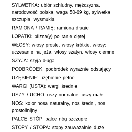
SYLWETKA: ubiór schludny, mężczyzna,
narodowość polska, waga 50-69 kg, sylwetka
szczupła, wysmukła
RAMIONA / RAMIĘ: ramiona długie
ŁOPATKI: blizna(y) po ranie ciętej
WŁOSY: włosy proste, włosy krótkie, włosy:
uczesanie na jeża, włosy szatyn, włosy ciemne
SZYJA: szyja długa
PODBRÓDEK: podbródek wyraźnie odstający
UZĘBIENIE: uzębienie pełne
WARGI (USTA): wargi średnie
USZY / UCHO: uszy normalne, uszy małe
NOS: kolor nosa naturalny, nos średni, nos
prostolinijny
PALCE STÓP: palce nóg szczupłe
STOPY / STOPA: stopy zauważalnie duże