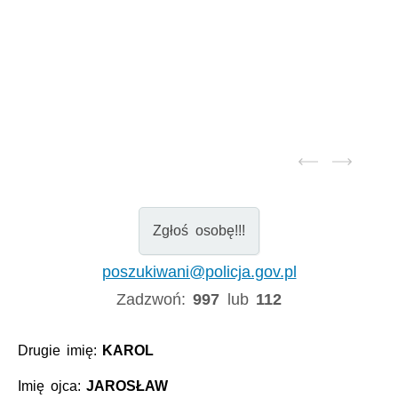
Zgłoś osobę!!!
poszukiwani@policja.gov.pl
Zadzwoń:
997
lub
112
Drugie imię:
KAROL
Imię ojca:
JAROSŁAW