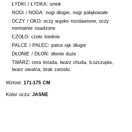
ŁYDKI / ŁYDKA: smok
NOGI / NOGA: nogi długie, nogi pałąkowate
OCZY / OKO: oczy wąsko rozstawione, oczy
normalnie osadzone
CZOŁO: czoło średnie
PALCE / PALEC: palce rąk długie
DŁONIE / DŁOŃ: dłonie duże
TWARZ: cera śniada, twarz chuda, b.szczupła,
twarz owalna, brak zarostu
Wzrost:
171-175 CM
Kolor oczu:
JASNE