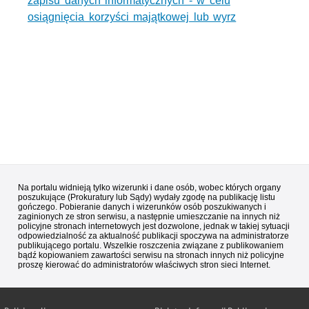
zapisu danych informatycznych - w celu
osiągnięcia korzyści majątkowej lub wyrz
Na portalu widnieją tylko wizerunki i dane osób, wobec których organy
poszukujące (Prokuratury lub Sądy) wydały zgodę na publikację listu
gończego. Pobieranie danych i wizerunków osób poszukiwanych i
zaginionych ze stron serwisu, a następnie umieszczanie na innych niż
policyjne stronach internetowych jest dozwolone, jednak w takiej sytuacji
odpowiedzialność za aktualność publikacji spoczywa na administratorze
publikującego portalu. Wszelkie roszczenia związane z publikowaniem
bądź kopiowaniem zawartości serwisu na stronach innych niż policyjne
proszę kierować do administratorów właściwych stron sieci Internet.