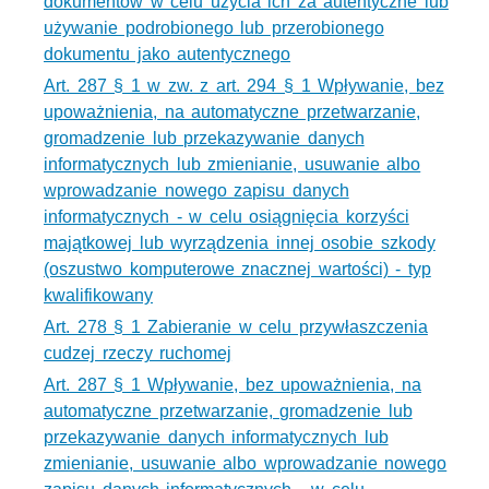
dokumentów w celu użycia ich za autentyczne lub
używanie podrobionego lub przerobionego
dokumentu jako autentycznego
Art. 287 § 1 w zw. z art. 294 § 1 Wpływanie, bez
upoważnienia, na automatyczne przetwarzanie,
gromadzenie lub przekazywanie danych
informatycznych lub zmienianie, usuwanie albo
wprowadzanie nowego zapisu danych
informatycznych - w celu osiągnięcia korzyści
majątkowej lub wyrządzenia innej osobie szkody
(oszustwo komputerowe znacznej wartości) - typ
kwalifikowany
Art. 278 § 1 Zabieranie w celu przywłaszczenia
cudzej rzeczy ruchomej
Art. 287 § 1 Wpływanie, bez upoważnienia, na
automatyczne przetwarzanie, gromadzenie lub
przekazywanie danych informatycznych lub
zmienianie, usuwanie albo wprowadzanie nowego