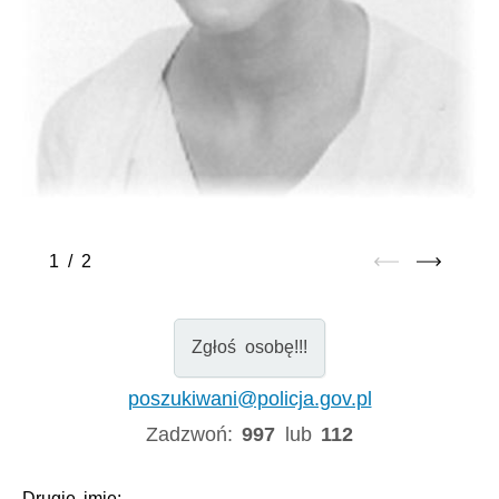
1
/
2
Zgłoś osobę!!!
poszukiwani@policja.gov.pl
Zadzwoń:
997
lub
112
Drugie imię:
-