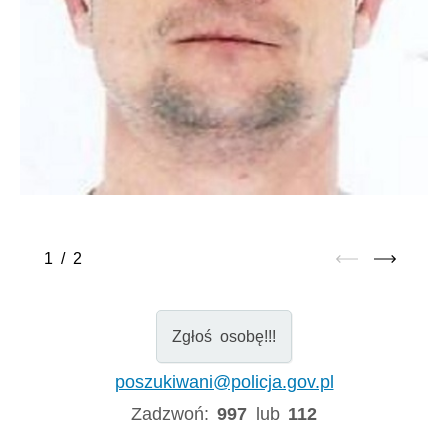
1
/
2
Zgłoś osobę!!!
poszukiwani@policja.gov.pl
Zadzwoń:
997
lub
112