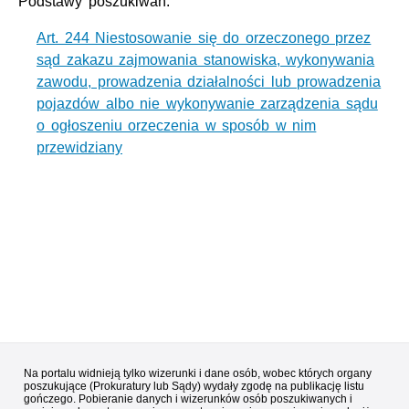
Podstawy poszukiwań:
Art. 244 Niestosowanie się do orzeczonego przez
sąd zakazu zajmowania stanowiska, wykonywania
zawodu, prowadzenia działalności lub prowadzenia
pojazdów albo nie wykonywanie zarządzenia sądu
o ogłoszeniu orzeczenia w sposób w nim
przewidziany
Na portalu widnieją tylko wizerunki i dane osób, wobec których organy
poszukujące (Prokuratury lub Sądy) wydały zgodę na publikację listu
gończego. Pobieranie danych i wizerunków osób poszukiwanych i