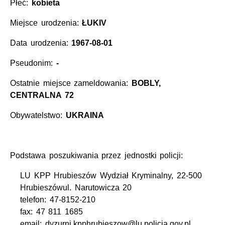
Płeć:
kobieta
Miejsce urodzenia:
ŁUKIV
Data urodzenia:
1967-08-01
Pseudonim:
-
Ostatnie miejsce zameldowania:
BOBLY,
CENTRALNA 72
Obywatelstwo:
UKRAINA
Podstawa poszukiwania przez jednostki policji:
LU KPP Hrubieszów Wydział Kryminalny, 22-500
Hrubieszówul. Narutowicza 20
telefon: 47-8152-210
fax: 47 811 1685
email: dyzurni.kpphrubieszow@lu.policja.gov.pl