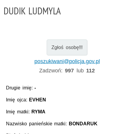
DUDIK LUDMYLA
Zgłoś osobę!!!
poszukiwani@policja.gov.pl
Zadzwoń:
997
lub
112
Drugie imię:
-
Imię ojca:
EVHEN
Imię matki:
RYMA
Nazwisko panieńskie matki:
BONDARUK