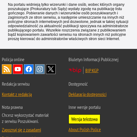
Na portalu widnieją tylko wizerunki i dane osób, wobec których organy
poszukujące (Prokuratury lub Sądy) wydały zgodę na publikację listu
gończego. Pobieranie danych i wizerunków osób poszukiwanych i
zaginionych ze stron serwisu, a następnie umieszczanie na innych niż
policyjne stronach internetowych jest dozwolone, jednak w takiej sytuacji
odpowiedzialność za aktualność publikacji spoczywa na administratorze
publikującego portalu. Wszelkie roszczenia związane z publikowaniem
bądź kopiowaniem zawartości serwisu na stronach innych niż policyjne
proszę kierować do administratorów właściwych stron sieci Internet.
Policja
online
Biuletyn Informacji Publicznej
BIP KGP
Redakcja serwisu
Dostępność
Kontakt z redakcją
Deklaracja dostępności
Nota prawna
Inne wersje portalu
Chcesz wykorzystać materiał
Wersja tekstowa
z serwisu Poszukiwani.
About Polish Police
Zapoznaj się z zasadami