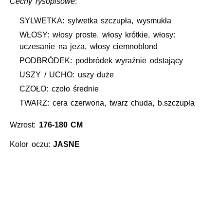
Cechy rysopisowe
:
SYLWETKA: sylwetka szczupła, wysmukła
WŁOSY: włosy proste, włosy krótkie, włosy:
uczesanie na jeża, włosy ciemnoblond
PODBRÓDEK: podbródek wyraźnie odstający
USZY / UCHO: uszy duże
CZOŁO: czoło średnie
TWARZ: cera czerwona, twarz chuda, b.szczupła
Wzrost:
176-180 CM
Kolor oczu:
JASNE