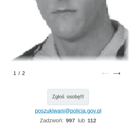
1
/
2
Zgłoś osobę!!!
poszukiwani@policja.gov.pl
Zadzwoń:
997
lub
112