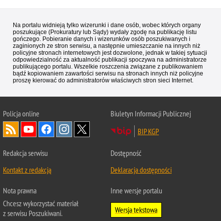
Na portalu widnieją tylko wizerunki i dane osób, wobec których organy
poszukujące (Prokuratury lub Sądy) wydały zgodę na publikację listu
gończego. Pobieranie danych i wizerunków osób poszukiwanych i
zaginionych ze stron serwisu, a następnie umieszczanie na innych niż
policyjne stronach internetowych jest dozwolone, jednak w takiej sytuacji
odpowiedzialność za aktualność publikacji spoczywa na administratorze
publikującego portalu. Wszelkie roszczenia związane z publikowaniem
bądź kopiowaniem zawartości serwisu na stronach innych niż policyjne
proszę kierować do administratorów właściwych stron sieci Internet.
Policja
online
Biuletyn Informacji Publicznej
BIP KGP
Redakcja serwisu
Dostępność
Kontakt z redakcją
Deklaracja dostępności
Nota prawna
Inne wersje portalu
Chcesz wykorzystać materiał
Wersja tekstowa
z serwisu Poszukiwani.