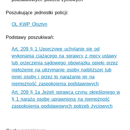
Poszukujące jednostki policji:
OL KWP Olsztyn
Podstawy poszukiwań:
Art. 209 § 1 Uporczywe uchylanie się od
wykonania ciążącego na sprawcy z mocy ustawy
lub orzeczenia sądowego obowiązku opieki przez
niełożenie na utrzymanie osoby najbliższej lub
innej osoby i przez to narażanie jej na
niemożność zaspokojenia podstawowych
Art. 209 § 1a Jeżeli sprawca czynu określonego w
§ 1 naraża osobę uprawnioną na niemożność
zaspokojenia podstawowych potrzeb życiowych